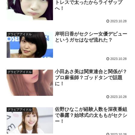
トレスで太ったからライザップ
へ！
2023.10.28
岸明日香がセクシー女優デビュー
グラビアアイドル
というガセはなぜ流れた？
2023.10.28
小田あさ美は関東連合と関係が？
グラビアアイドル
プロ麻雀師？ゴッドタンで話題
に！
2023.10.28
佐野ひなこが経験人数を深夜番組
グラビアアイドル
で暴露？始球式の太ももがセクシ
ー！
2023.10.28