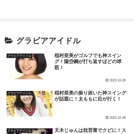
グラビアアイドル
稲村亜美がゴルフでも神スイン
グラビアアイドル
グ！陽岱鋼が打ち返すほどの球
筋！
2023.10.28
稲村亜美の振り抜いた神スイング
グラビアアイドル
が話題に！太ももに目が行く！
2023.10.28
天木じゅんは枕営業でクビに！ス
グラビアアイドル