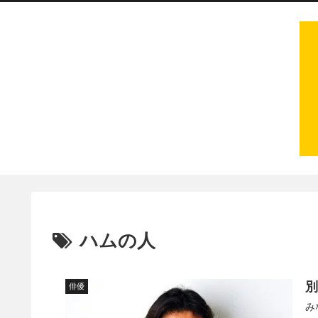
ハムの人
俳優
み