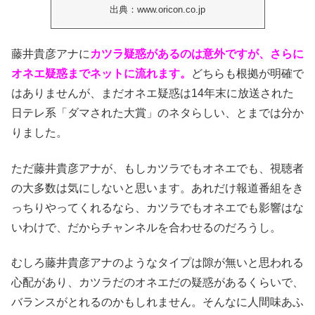
出典：www.oricon.co.jp
藤井貴彦アナに
カツラ疑惑があるのは意外ですが、さらに
オネエ疑惑までネットに流れます。
どちらも根拠が明確で
はありませんが、まだオネエ疑惑は14年末に放送された
日テレ系「ダマされた大賞」のネタらしい、とまでは分か
りました。
ただ藤井貴彦アナが、もしカツラでもオネエでも、視聴者
の大多数は気にしないと思います。あれだけ報道番組をき
っちりやってくれるなら、カツラでもオネエでも影響はな
いわけで、だからチャンネルを合わせるのだろうし。
むしろ藤井貴彦アナのようなタイプは隙が無いと思われる
心配があり、カツラだのオネエだの疑惑があるくらいで、
バランスがとれるのかもしれません。そんなに人間味あふ