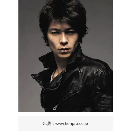
出典：www.horipro.co.jp