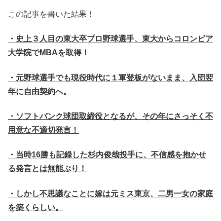
この記事を書いた結果！
・史上３人目の東大卒プロ野球選手、東大からコロンビア
大学院でMBAを取得！
・元野球選手でも現役時代に１軍登板がないまま、入団翌
年に自由契約へ。
・ソフトバンク球団取締役となるが、その年にさっそく不
用意な不適切発言！
・当時16勝も記録した杉内俊哉投手に、不信感を抱かせ
る発言とは無能ぶり！
・しかし不思議なことに嫁は元ミス東京、二男一女の家庭
を築くらしい。