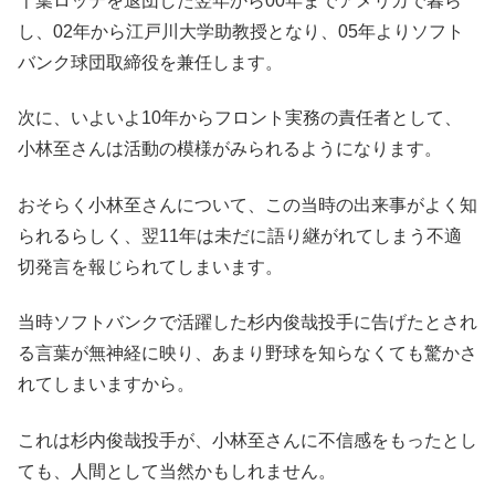
千葉ロッテを退団した翌年から00年までアメリカで暮ら
し、02年から江戸川大学助教授となり、05年よりソフト
バンク球団取締役を兼任します。
次に、いよいよ10年からフロント実務の責任者として、
小林至さんは活動の模様がみられるようになります。
おそらく小林至さんについて、この当時の出来事がよく知
られるらしく、翌11年は未だに語り継がれてしまう不適
切発言を報じられてしまいます。
当時ソフトバンクで活躍した杉内俊哉投手に告げたとされ
る言葉が無神経に映り、あまり野球を知らなくても驚かさ
れてしまいますから。
これは杉内俊哉投手が、小林至さんに不信感をもったとし
ても、人間として当然かもしれません。