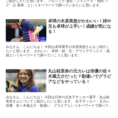
ご紹介したいと思います。 アルソック 退社・ジャニーズ・増田 ハ
グ・父 肩車…というキーワードで調べていきたいと思います。
卓球の木原美悠がかわいい！姉や
アスリート
兄も卓球が上手い！成績が気にな
る！
みなさん、こんにちは！ 今回は卓球選手の木原美悠さんをご紹介し
たいと思います。 かわいい 卓球・姉・兄・アウトデラックス・成
績というキーワードで調べていこうと思います。
丸山桂里奈の元カレは俳優の佐々
アスリート
木蔵之介だった？勘違いでグラビ
アなどをやっている！
みなさん、こんにちは！ 今回は日本の元女子サッカー選手・丸山桂
里奈さんについてご紹介したいと思います。 女子サッカー・元カレ
俳優 佐々木蔵之介・勘違い グラビアというキーワードで調べてい
こうと思います。