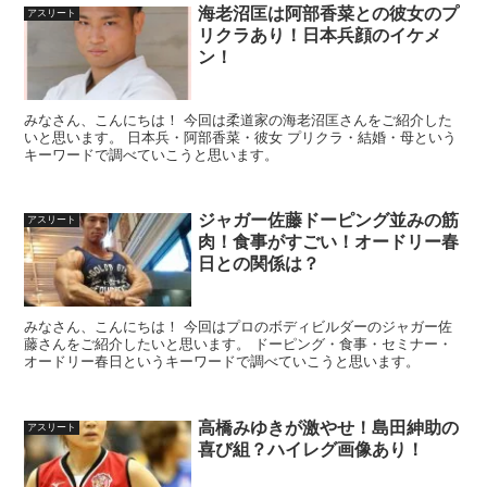
海老沼匡は阿部香菜との彼女のプ
アスリート
リクラあり！日本兵顔のイケメ
ン！
みなさん、こんにちは！ 今回は柔道家の海老沼匡さんをご紹介した
いと思います。 日本兵・阿部香菜・彼女 プリクラ・結婚・母という
キーワードで調べていこうと思います。
ジャガー佐藤ドーピング並みの筋
アスリート
肉！食事がすごい！オードリー春
日との関係は？
みなさん、こんにちは！ 今回はプロのボディビルダーのジャガー佐
藤さんをご紹介したいと思います。 ドーピング・食事・セミナー・
オードリー春日というキーワードで調べていこうと思います。
高橋みゆきが激やせ！島田紳助の
アスリート
喜び組？ハイレグ画像あり！