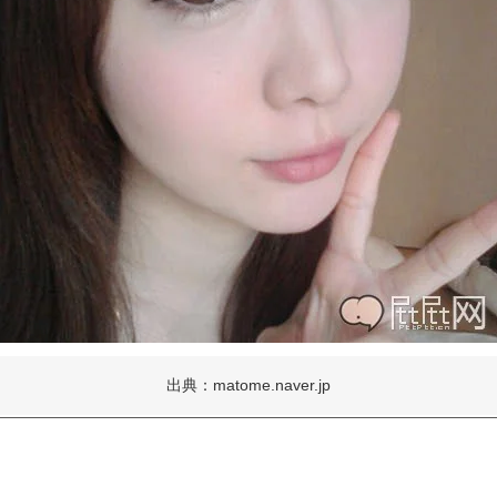
出典：matome.naver.jp