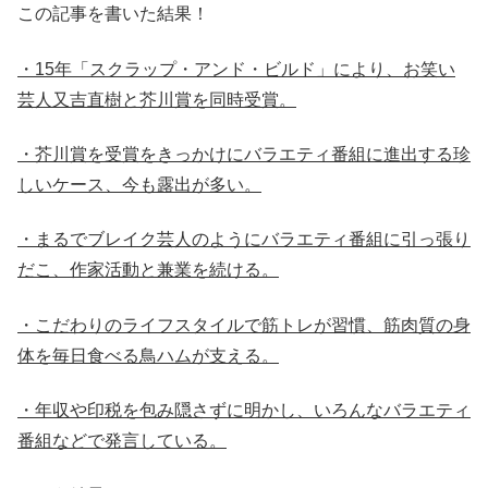
この記事を書いた結果！
・15年「スクラップ・アンド・ビルド」により、お笑い
芸人又吉直樹と芥川賞を同時受賞。
・芥川賞を受賞をきっかけにバラエティ番組に進出する珍
しいケース、今も露出が多い。
・まるでブレイク芸人のようにバラエティ番組に引っ張り
だこ、作家活動と兼業を続ける。
・こだわりのライフスタイルで筋トレが習慣、筋肉質の身
体を毎日食べる鳥ハムが支える。
・年収や印税を包み隠さずに明かし、いろんなバラエティ
番組などで発言している。