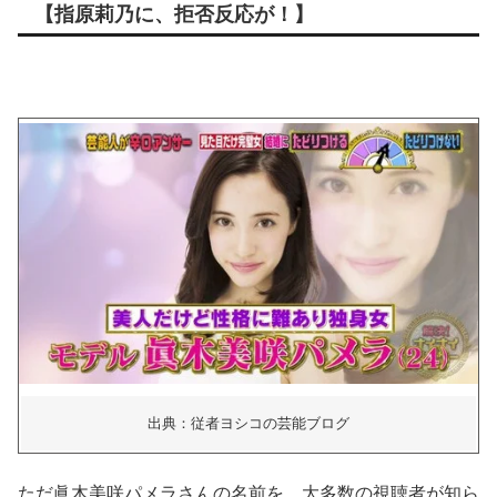
【指原莉乃に、拒否反応が！】
出典：従者ヨシコの芸能ブログ
ただ眞木美咲パメラさんの名前を、大多数の視聴者が知ら