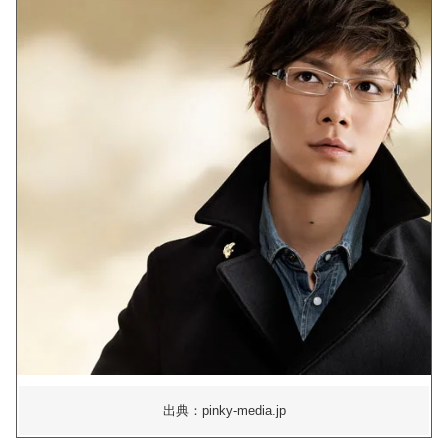
出典：pinky-media.jp