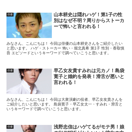
山本耕史は隠れハゲ！第1子の性
俳優
別はなぜ不明？周りからストーカ
ーで怖いと言われる！
みなさん、こんにちは！ 今回は俳優の山本耕史さんをご紹介したい
と思います。 ハゲ・ストーカー 怖い・堀北真希 第1子 性別・香取慎
吾 エピソードというキーワードで調べていこうと思います。
早乙女友貴すみれは元カノ！島袋
俳優
寛子と婚約を発表！滑舌が悪いと
言われる！
みなさん、こんにちは！ 今回は大衆演劇の役者、早乙女友貴さんを
ご紹介したいと思います。 島袋寛子・早乙女太一・すみれ・滑舌と
いうキーワードで調べていこうと思います。
浅野忠信はハゲてるがモテ男！娘
俳優