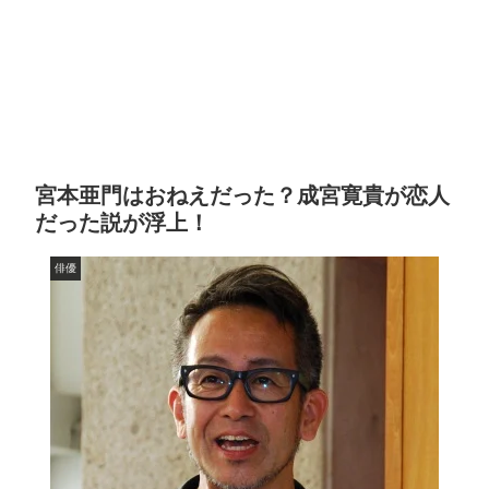
宮本亜門はおねえだった？成宮寛貴が恋人
だった説が浮上！
俳優