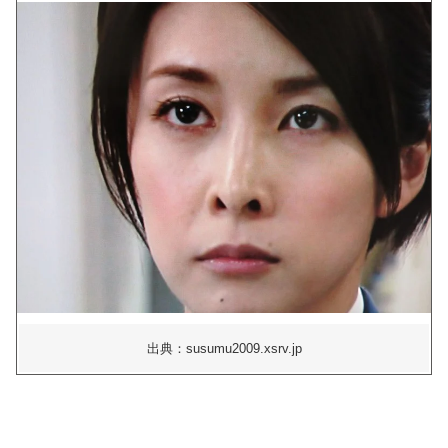
出典：susumu2009.xsrv.jp