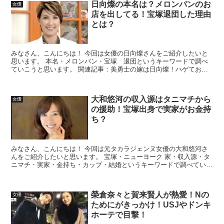
日向燦の本名は？メロンパンのお
女優
店を出してる！宝塚退団した理由
とは？
みなさん、こんにちは！ 今回は女優の日向燦さんをご紹介したいと
思います。 本名・メロンパン・宝塚 退団というキーワードで調べ
ていこうと思います。 関連記事：美勇士の嫁は日向燦！ハゲておで
こから進行！収入はどこから発生してる？
大和悠河の収入源はタニマチから
女優
の援助！宝塚出身で実家がお金持
ち？
みなさん、こんにちは！ 今回は元タカラジェンヌ女優の大和悠河さ
んをご紹介したいと思います。 宝塚・ニューヨーク 家・収入源・タ
ニマチ・実家・金持ち・カップ・結婚というキーワードで調べていこ
うと思います。
榮倉奈々と賀来賢人が熱愛！Nの
女優
ためにがきっかけ！USJやドンキ
ホーテで目撃！