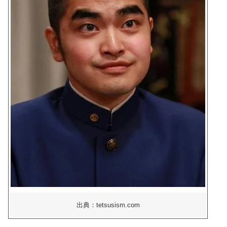
出典：tetsusism.com