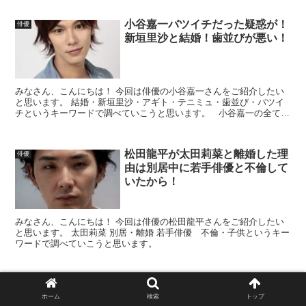
小谷嘉一バツイチだった疑惑が！
俳優
新垣里沙と結婚！歯並びが悪い！
みなさん、こんにちは！ 今回は俳優の小谷嘉一さんをご紹介したい
と思います。 結婚・新垣里沙・アギト・テニミュ・歯並び・バツイ
チというキーワードで調べていこうと思います。 小谷嘉一の全てが
詰まった写真集です。気になる方はこちらをクリック！...
松田龍平が太田莉菜と離婚した理
俳優
由は別居中に若手俳優と不倫して
いたから！
みなさん、こんにちは！ 今回は俳優の松田龍平さんをご紹介したい
と思います。 太田莉菜 別居・離婚 若手俳優 不倫・子供というキー
ワードで調べていこうと思います。
早乙女友貴すみれは元カノ！島袋
俳優
寛子と婚約を発表！滑舌が悪いと
ホーム
検索
トップ