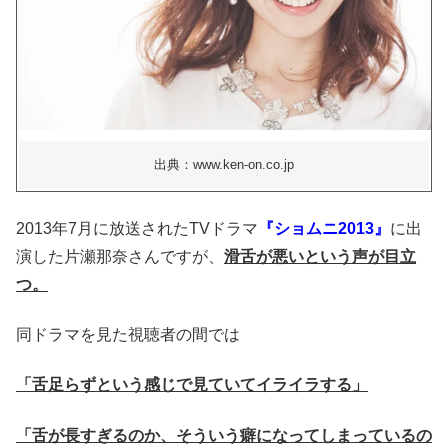
出典：www.ken-on.co.jp
2013年7月に放送されたTVドラマ
『ショムニ2013』
に出
演した片瀬那奈さんですが、
滑舌が悪いという声が目立
つ。
同ドラマを見た視聴者の間では
「舌足らずという感じで見ていてイライラする」
「舌が長すぎるのか、そういう癖になってしまっているの