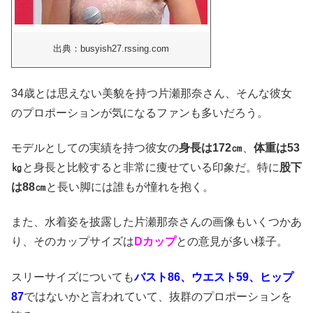
出典：busyish27.rssing.com
34歳とは思えない美貌を持つ片瀬那奈さん、そんな彼女
のプロポーションが気になるファンも多いだろう。
モデルとしての実績を持つ彼女の
身長は172㎝
、
体重は53
㎏
と身長と比較すると非常に痩せている印象だ。特に
股下
は88㎝
と長い脚には誰もが憧れを抱く。
また、水着姿を披露した片瀬那奈さんの画像もいくつかあ
り、そのカップサイズは
Dカップ
との意見が多い様子。
スリーサイズについても
バスト86、ウエスト59、ヒップ
87
ではないかと言われていて、抜群のプロポーションを