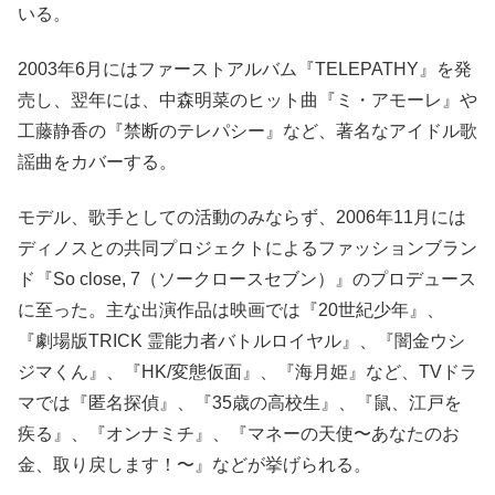
いる。
2003年6月にはファーストアルバム『TELEPATHY』を発
売し、翌年には、中森明菜のヒット曲『ミ・アモーレ』や
工藤静香の『禁断のテレパシー』など、著名なアイドル歌
謡曲をカバーする。
モデル、歌手としての活動のみならず、2006年11月には
ディノスとの共同プロジェクトによるファッションブラン
ド『So close, 7（ソークロースセブン）』のプロデュース
に至った。主な出演作品は映画では『20世紀少年』、
『劇場版TRICK 霊能力者バトルロイヤル』、『闇金ウシ
ジマくん』、『HK/変態仮面』、『海月姫』など、TVドラ
マでは『匿名探偵』、『35歳の高校生』、『鼠、江戸を
疾る』、『オンナミチ』、『マネーの天使〜あなたのお
金、取り戻します！〜』などが挙げられる。