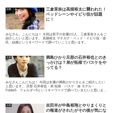
三倉茉奈は高畑裕太に襲われた！
女優
ベッドシーンやイビり役が話題
に！
みなさん、こんにちは！ 今回は双子の女優の1人、三倉茉奈さんをご
紹介したいと思います。 高畑裕太 マナカナ・ベッド・イビり役・彼
氏・結婚というキーワードで調べていこうと思います。
満島ひかり旦那の石井裕也とのき
女優
っかけは？弟が拓殖でバスケをや
ってる？
みなさんこんにちは！ 今回は女優の満島ひかりさんをご紹介したい
と思います。 旦那 石井裕也・弟 拓殖 バスケ・妹 モデル・
Folder5 フォルダー5というキーワードで調べていきたいと思いま
す。
吉田羊が中島裕翔とやりまくりと
女優
の報道がされたがその後が気にな