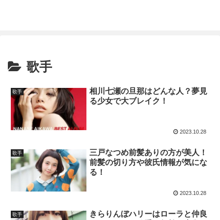
歌手
相川七瀬の旦那はどんな人？夢見
歌手
る少女で大ブレイク！
2023.10.28
三戸なつめ前髪ありの方が美人！
歌手
前髪の切り方や彼氏情報が気にな
る！
2023.10.28
きらりんぼハリーはローラと仲良
歌手