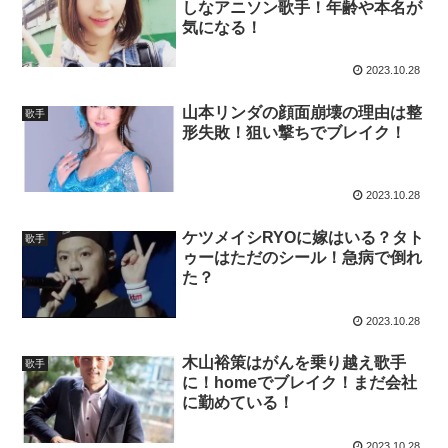
しなアニソン歌手！年齢や本名が
気になる！
2023.10.28
山本リンダの顔面崩壊の理由は整
歌手
形失敗！狙い撃ちでブレイク！
2023.10.28
ケツメイシRYOに嫁はいる？タト
歌手
ゥーはただのシール！急病で倒れ
た？
2023.10.28
木山裕策はがんを乗り越え歌手
歌手
に！homeでブレイク！まだ会社
に勤めている！
2023.10.28