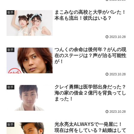
まこみなの高校と大学がバレた！
歌手
本名も流出！彼氏はいる？
2023.10.28
つんくの余命は後何年？がんの現
歌手
在のステージは？声が治る可能性
が！
2023.10.28
クレイ勇輝は医学部出身だった？
歌手
海の家の借金２億円を背負ってし
まった！
2023.10.28
光永亮太ALWAYSで一発屋に！
歌手
現在は何をしている？結婚はして