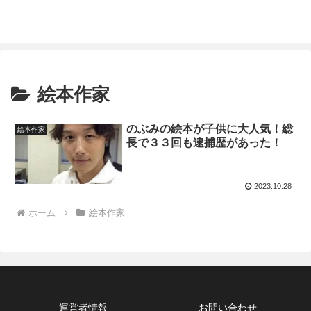
絵本作家
のぶみの絵本が子供に大人気！総
絵本作家
長で３３回も逮捕歴があった！
2023.10.28
ホーム
絵本作家
運営者情報
お問い合わせ