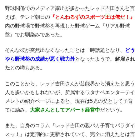
野球関係でのメディア露出が多かったレッド吉田さんと言
えば、テレビ朝日の
『とんねるずのスポーツ王は俺だ！』
内の野球場で野球盤を再現した野球ゲーム『リアル野球
盤』でお馴染みであった。
そんな彼が突然出なくなったことは一時話題となり、
どう
やら野球盤の成績が悪く戦力外
となったようで、
解雇され
た
との噂もある。
このことから、レッド吉田さんが芸能界から消えたと思う
人も多いかもしれないが、所属するワタナベエンターテイ
メントの紹介ページによると、現在は5児の父として子育
てに励み、
大家さんとしてアパート経営中
だという。
また、自身のコラム『レッド吉田の親バカ子育てパラダイ
スっ！』は定期的に更新されていて、完全に消えたとは言