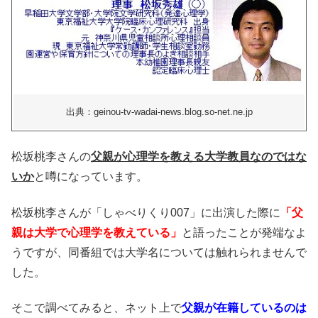
出典：geinou-tv-wadai-news.blog.so-net.ne.jp
松坂桃李さんの
父親が心理学を教える大学教員なのではな
いか
と噂になっています。
松坂桃李さんが「しゃべりくり007」に出演した際に
「父
親は大学で心理学を教えている」
と語ったことが発端なよ
うですが、同番組では大学名については触れられませんで
した。
そこで調べてみると、ネット上で
父親が在籍しているのは