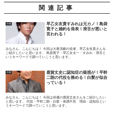
関連記事
早乙女友貴すみれは元カノ！島袋
俳優
寛子と婚約を発表！滑舌が悪いと
言われる！
みなさん、こんにちは！ 今回は大衆演劇の役者、早乙女友貴さんを
ご紹介したいと思います。 島袋寛子・早乙女太一・すみれ・滑舌と
いうキーワードで調べていこうと思います。
鹿賀丈史に認知症の疑惑が！平幹
俳優
二朗の代役を務める！白髪が似合
っている！
みなさん、こんにちは！ 今回は俳優の鹿賀丈史さんをご紹介したい
と思います。 代役・平幹二朗・白髪・体調不良 理由・認知症とい
うキーワードで調べていこうと思います。