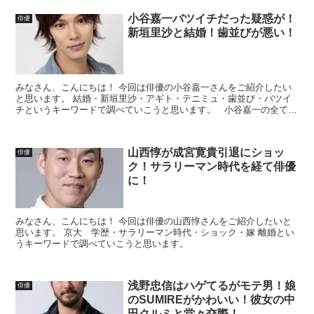
小谷嘉一バツイチだった疑惑が！
俳優
新垣里沙と結婚！歯並びが悪い！
みなさん、こんにちは！ 今回は俳優の小谷嘉一さんをご紹介したい
と思います。 結婚・新垣里沙・アギト・テニミュ・歯並び・バツイ
チというキーワードで調べていこうと思います。 小谷嘉一の全てが
詰まった写真集です。気になる方はこちらをクリック！...
山西惇が成宮寛貴引退にショッ
俳優
ク！サラリーマン時代を経て俳優
に！
みなさん、こんにちは！ 今回は俳優の山西惇さんをご紹介したいと
思います。 京大 学歴・サラリーマン時代・ショック・嫁 離婚とい
うキーワードで調べていこうと思います。
浅野忠信はハゲてるがモテ男！娘
俳優
のSUMIREがかわいい！彼女の中
田クルミと堂々交際！