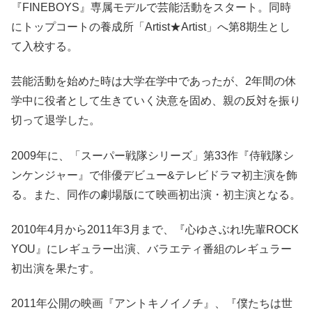
『FINEBOYS』専属モデルで芸能活動をスタート。同時
にトップコートの養成所「Artist★Artist」へ第8期生とし
て入校する。
芸
能活動を始めた時は大学在学中であったが、2年間の休
学中に役者として生きていく決意を固め、親の反対を振り
切って退学した。
2009年に、「スーパー戦隊シリーズ」第33作『侍戦隊シ
ンケンジャー』で俳優デビュー&テレビドラマ初主演を飾
る。また、同作の劇場版にて映画初出演・初主演となる。
2010年4月から2011年3月まで、『心ゆさぶれ!先輩ROCK
YOU』にレギュラー出演、バラエティ番組のレギュラー
初出演を果たす。
2011年公開の映画『アントキノイノチ』、『僕たちは世