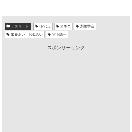
アスリート
lおねえ
オネエ
創価学会
加藤あい お似合い
宮下純一
スポンサーリンク