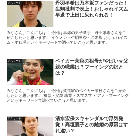
丹羽孝希は乃木坂ファンだった！
アスリート
生駒批判で炎上！おしゃれイズム
早退で上田に呆れられる！
みなさん、こんにちは！ 今回は卓球の男子選手、丹羽孝希さんをご
紹介したいと思います。 イケメン・生駒里奈・乃木坂 おしゃれイズ
ム・すね毛というキーワードで調べていこうと思います。
ベイカー茉秋の祖母がやばいｗ父
アスリート
親の職業は？ブーイングの訳と
は？
みなさん、こんにちは！ 今回は柔道家のベイカー茉秋さんをご紹介
したいと思います。 祖母・父親 職業・スマスマ ピアノ・ブーイング
というキーワードで調べていこうと思います。
清水宏保スキャンダルで浮気発
アスリート
覚！高垣麗子との離婚の原因はす
れ違い？