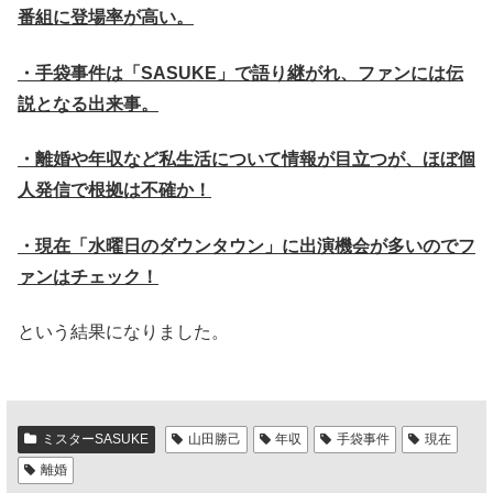
番組に登場率が高い。
・手袋事件は「SASUKE」で語り継がれ、ファンには伝
説となる出来事。
・離婚や年収など私生活について情報が目立つが、ほぼ個
人発信で根拠は不確か！
・現在「水曜日のダウンタウン」に出演機会が多いのでフ
ァンはチェック！
という結果になりました。
ミスターSASUKE
山田勝己
年収
手袋事件
現在
離婚