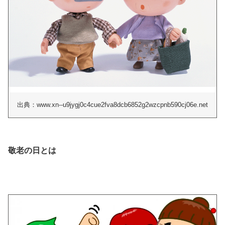
出典：www.xn--u9jygj0c4cue2fva8dcb6852g2wzcpnb590cj06e.net
敬老の日とは