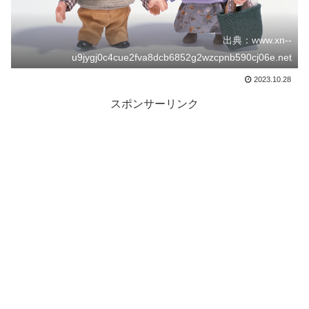
出典：www.xn--
u9jygj0c4cue2fva8dcb6852g2wzcpnb590cj06e.net
2023.10.28
スポンサーリンク