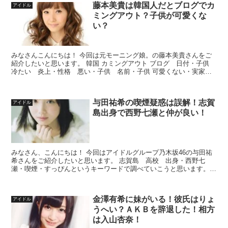
藤本美貴は韓国人だとブログでカ
アイドル
ミングアウト？子供が可愛くな
い？
みなさんこんにちは！ 今回は元モーニング娘。の藤本美貴さんをご
紹介したいと思います。 韓国 カミングアウト ブログ 日付・子供
冷たい 炎上・性格 悪い・子供 名前・子供 可愛くない・実家
貧乏 画像というワードで調べていきたいと思います。
与田祐希の喫煙疑惑は誤解！志賀
アイドル
島出身で西野七瀬と仲が良い！
みなさん、こんにちは！ 今回はアイドルグループ乃木坂46の与田祐
希さんをご紹介したいと思います。 志賀島 高校 出身・西野七
瀬・喫煙・すっぴんというキーワードで調べていこうと思います。
関連記事：大園桃子は泣きすぎなアイドル！彼氏とのスキャ...
金澤有希に妹がいる！彼氏はりょ
アイドル
うへい？ＡＫＢを辞退した！相方
は入山杏奈！