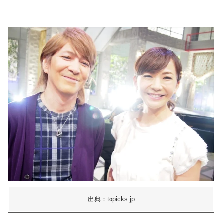
出典：topicks.jp