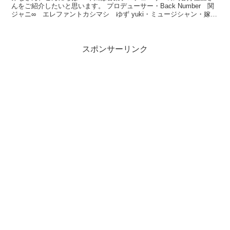
んをご紹介したいと思います。 プロデューサー・Back Number 関
ジャニ∞ エレファントカシマシ ゆず yuki・ミュージシャン・嫁
結婚相手というキーワードで調べていこう...
スポンサーリンク