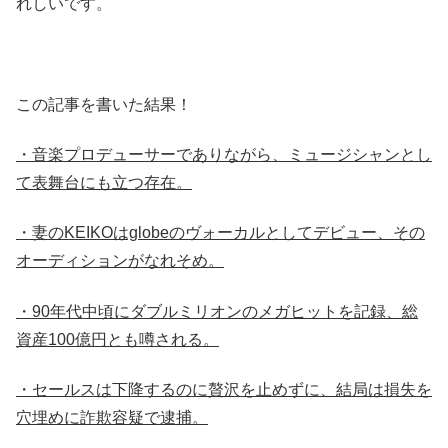
れしいです。
この記事を書いた結果！
・音楽プロデューサーでありながら、ミュージシャンとし
て表舞台にも立つ存在。
・妻のKEIKOはglobeのヴォーカルとしてデビュー、その
オーディションがなれそめ。
・90年代中頃にダブルミリオンのメガヒットを記録、総
資産100億円とも噂される。
・セールスは下降するのに贅沢を止めずに、結局は損失を
穴埋めに詐欺容疑で逮捕。