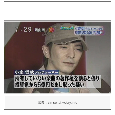
出典：sin-sei.at.webry.info