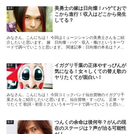
美勇士の嫁は日向燦！ハゲておで
歌手
こから進行！収入はどこから発生
してる？
みなさん、こんにちは！ 今回はミュージシャンの美勇士さんをご紹
介したいと思います。 嫁 日向燦・ハゲ・収入・働けというキーワ
ードで調べていこうと思います。 関連記事：日向燦の本名は？メロ
ンパンのお店を出してる！宝塚退団した理由とは？
イガグリ千葉の正体やすっぴんが
歌手
気になる！女々しくての替え歌の
ヤリたくてが面白い！
みなさん、こんにちは！ 今回コミックバンド仙台貨物のイガグリ千
葉さんをご紹介したいと思います。 仙台貨物・すっぴん 正体・ヤ
リたくて 歌詞・初音ミクというキーワードで調べていこうと思いま
す。
つんくの余命は後何年？がんの現
歌手
在のステージは？声が治る可能性