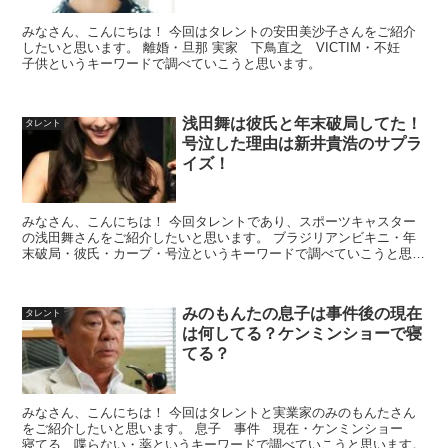
みなさん、こんにちは！ 今回はタレントの安田美沙子さんをご紹介
したいと思います。 離婚・旦那 実家 下鳥直之 VICTIM・不妊
子供というキーワードで調べていこうと思います。
浅田舞は彼氏と年末破局してた！
タレント
号泣した理由は新井貴浩のサプラ
イズ！
みなさん、こんにちは！ 今回タレントであり、スポーツキャスター
の浅田舞さんをご紹介したいと思います。 ブラジリアンビキニ・年
末破局・彼氏・カープ・号泣というキーワードで調べていこうと思い
ます。
みのもんたの息子は事件後の現在
タレント
は何してる？ケンミンショーで寝
てる？
みなさん、こんにちは！ 今回はタレントと実業家のみのもんたさん
をご紹介したいと思います。 息子 事件 現在・ケンミンショー
寝てる 喋らない・薬というキーワードで調べていこうと思います。