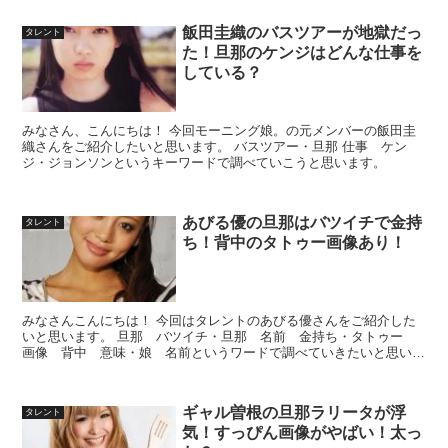
飯田圭織のバスツアーが地獄だっ
タレント
た！旦那のケンジはどんな仕事を
している？
みなさん、こんにちは！ 今回モーニング娘。の元メンバーの飯田圭
織さんをご紹介したいと思います。 バスツアー・旦那 仕事 ケン
ジ・ジョンソンというキーワードで調べていこうと思います。
あびる優の旦那はバツイチで金持
タレント
ち！背中のタトゥー画像あり！
みなさんこんにちは！ 今回はタレントのあびる優さんをご紹介した
いと思います。 旦那 バツイチ・旦那 名前 金持ち・タトゥー
画像 背中 意味・娘 名前というワードで調べていきたいと思いま
す。
ギャル曽根の旦那ラリータが浮
タレント
気！すっぴん画像がやばい！太っ