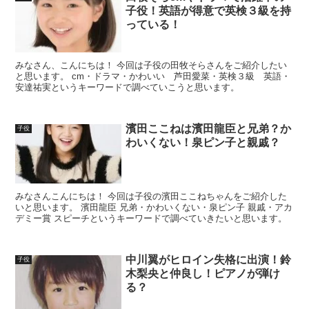
子役！英語が得意で英検３級を持
っている！
みなさん、こんにちは！ 今回は子役の田牧そらさんをご紹介したい
と思います。 cm・ドラマ・かわいい 芦田愛菜・英検３級 英語・
安達祐実というキーワードで調べていこうと思います。
濱田ここねは濱田龍臣と兄弟？か
子役
わいくない！泉ピン子と親戚？
みなさんこんにちは！ 今回は子役の濱田ここねちゃんをご紹介した
いと思います。 濱田龍臣 兄弟・かわいくない・泉ピン子 親戚・アカ
デミー賞 スピーチというキーワードで調べていきたいと思います。
中川翼がヒロイン失格に出演！鈴
子役
木梨央と仲良し！ピアノが弾け
る？