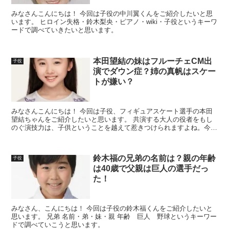
みなさんこんにちは！ 今回は子役の中川翼くんをご紹介したいと思
います。 ヒロイン失格・鈴木梨央・ピアノ・wiki・子役というキーワ
ードで調べていきたいと思います。
本田望結の妹はフルーチェCM出
子役
演でダウン症？姉の真帆はスケー
トが嫌い？
みなさんこんにちは！ 今回は子役、フィギュアスケート選手の本田
望結ちゃんをご紹介したいと思います。 共演する大人の役者をもし
のぐ演技力は、子供ということを越えて惹きつけられますよね。今
は、本当に子役のレベルが上がっていて、それぞれ俳優さん並...
鈴木福の兄弟の名前は？親の年齢
子役
は40歳で父親は巨人の選手だっ
た！
みなさん、こんにちは！ 今回は子役の鈴木福くんをご紹介したいと
思います。 兄弟 名前・弟・妹・親 年齢 巨人 野球というキーワー
ドで調べていこうと思います。