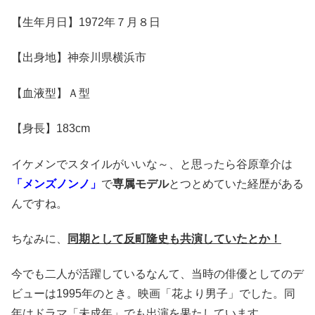
【生年月日】1972年７月８日
【出身地】神奈川県横浜市
【血液型】Ａ型
【身長】183cm
イケメンでスタイルがいいな～、と思ったら谷原章介は
「メンズノンノ」
で
専属モデル
とつとめていた経歴がある
んですね。
ちなみに、
同期として反町隆史も共演していたとか！
今でも二人が活躍しているなんて、当時の俳優としてのデ
ビューは1995年のとき。映画「花より男子」でした。同
年はドラマ「未成年」でも出演を果たしています。