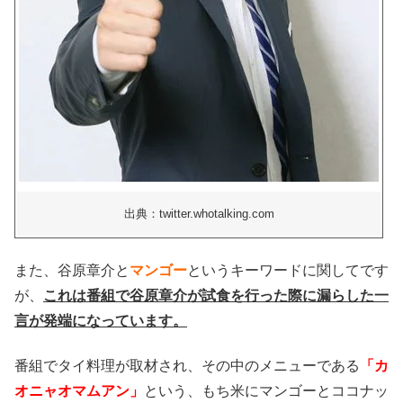
出典：twitter.whotalking.com
また、谷原章介と
マンゴー
というキーワードに関してです
が、
これは番組で谷原章介が試食を行った際に漏らした一
言が発端になっています。
番組でタイ料理が取材され、その中のメニューである
「カ
オニャオマムアン」
という、もち米にマンゴーとココナッ