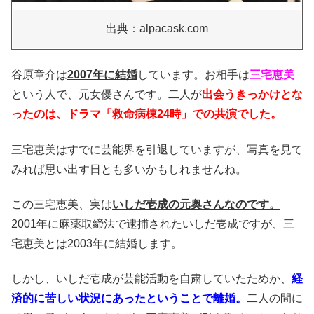
出典：alpacask.com
谷原章介は
2007年に結婚
しています。お相手は
三宅恵美
という人で、元女優さんです。
二人が
出会うきっかけとな
ったのは、ドラマ「救命病棟24時」での共演でした。
三宅恵美はすでに芸能界を引退していますが、写真を見て
みれば思い出す日とも多いかもしれませんね。
この三宅恵美、実は
いしだ壱成の元奥さんなのです。
2001年に麻薬取締法で逮捕されたいしだ壱成ですが、三
宅恵美とは2003年に結婚します。
しかし、いしだ壱成が芸能活動を自粛していたためか、
経
済的に苦しい状況にあったということで離婚。
二人の間に