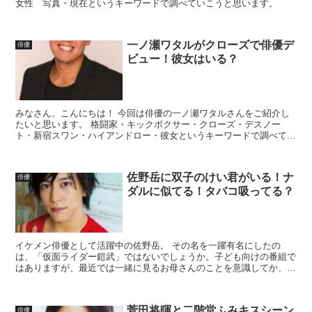
女性 写真・現在というキーワードで調べていこうと思います。
一ノ瀬ワタルがクローズで俳優デ
俳優
ビュー！彼女はいる？
みなさん、こんにちは！ 今回は俳優の一ノ瀬ワタルさんをご紹介し
たいと思います。 格闘家・キックボクサー・クローズ・デスノー
ト・新宿スワン・ハイアンドロー・彼女というキーワードで調べてい
こうと思います。
佐野岳に双子のけい君がいる！ナ
俳優
ダルに似てる！タバコ吸ってる？
イケメン俳優として活躍中の佐野岳。 その名を一躍有名にしたの
は、「仮面ライダー鎧武」ではないでしょうか。子ども向けの番組で
はありますが、最近では一緒に見るお母さんのことを意識してか、イ
ケメン俳優を起用することが多くなりましたよね。 そして、...
菅田将暉と二階堂ふみキスシーン
俳優