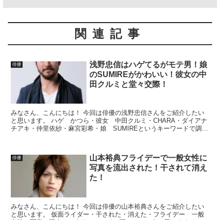
関連記事
浅野忠信はハゲてるがモテ男！娘
俳優
のSUMIREがかわいい！彼女の中
田クルミと堂々交際！
みなさん、こんにちは！ 今回は俳優の浅野忠信さんをご紹介したい
と思います。 ハゲ かつら・彼女 中田クルミ・CHARA・ダイアナ
チアキ・仲里依紗・麻宮彩希・娘 SUMIREというキーワードで調べ
ていこうと思います。
山本裕典フライデーで一般女性に
俳優
写真を流出された！干されて消え
た！
みなさん、こんにちは！ 今回は俳優の山本裕典さんをご紹介したい
と思います。 仮面ライダー・干された・消えた・フライデー 一般