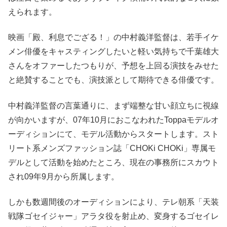
えられます。
映画「殿、利息でござる！」の中村義洋監督は、若手イケ
メン俳優をキャスティングしたいと軽い気持ちで千葉雄大
さんをオファーしたつもりが、予想を上回る演技をみせた
と絶賛することでも、演技派として期待できる俳優です。
中村義洋監督の言葉通りに、まず端整な甘い顔立ちに視線
が向かいますが、07年10月におこなわれたToppaモデルオ
ーディションにて、モデル活動からスタートします。スト
リート系メンズファッション誌「CHOKi CHOKi」専属モ
デルとして活動を始めたところ、現在の事務所にスカウト
され09年9月から所属します。
しかも数週間後のオーディションにより、テレ朝系「天装
戦隊ゴセイジャー」アラタ役を射止め、変身するゴセイレ