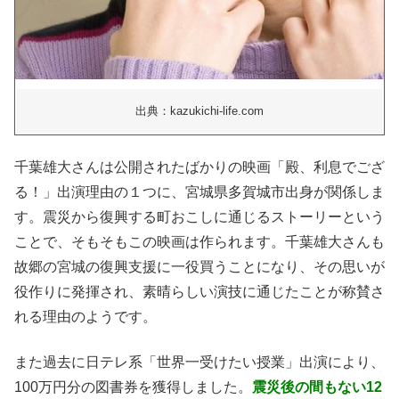
出典：kazukichi-life.com
千葉雄大さんは公開されたばかりの映画「殿、利息でござ
る！」出演理由の１つに、宮城県多賀城市出身が関係しま
す。震災から復興する町おこしに通じるストーリーという
ことで、そもそもこの映画は作られます。千葉雄大さんも
故郷の宮城の復興支援に一役買うことになり、その思いが
役作りに発揮され、素晴らしい演技に通じたことが称賛さ
れる理由のようです。
また過去に日テレ系「世界一受けたい授業」出演により、
100万円分の図書券を獲得しました。
震災後の間もない12