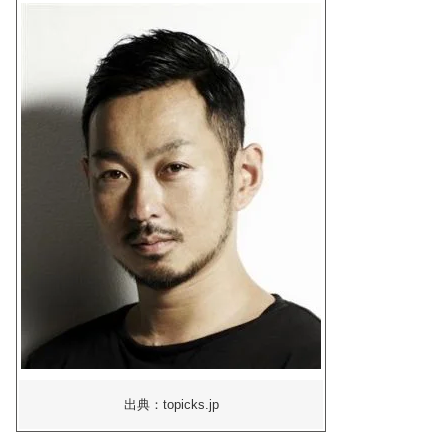
出典：topicks.jp