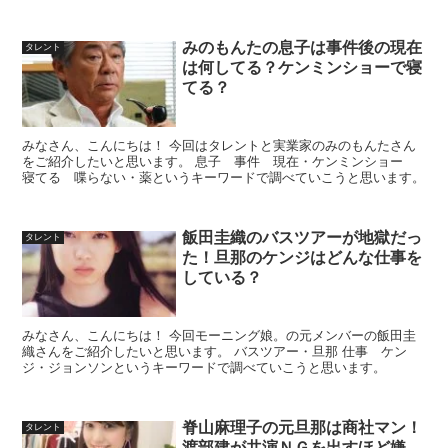
みのもんたの息子は事件後の現在
タレント
は何してる？ケンミンショーで寝
てる？
みなさん、こんにちは！ 今回はタレントと実業家のみのもんたさん
をご紹介したいと思います。 息子 事件 現在・ケンミンショー
寝てる 喋らない・薬というキーワードで調べていこうと思います。
飯田圭織のバスツアーが地獄だっ
タレント
た！旦那のケンジはどんな仕事を
している？
みなさん、こんにちは！ 今回モーニング娘。の元メンバーの飯田圭
織さんをご紹介したいと思います。 バスツアー・旦那 仕事 ケン
ジ・ジョンソンというキーワードで調べていこうと思います。
脊山麻理子の元旦那は商社マン！
タレント
渡部建が共演ＮＧを出すほど嫌