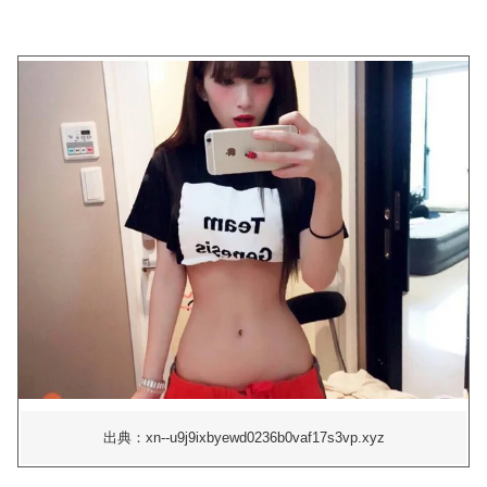
出典：xn--u9j9ixbyewd0236b0vaf17s3vp.xyz