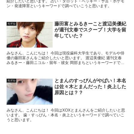
紹介したいと思います。 占い・タロット・ベッキー・予言・ポケモ
ン・発達障害というキーワードで調べていこうと思います。
藤田富とみるきーこと渡辺美優紀
モデル
が週刊文春でスクープ！大学を留
年していた？
みなさん、こんにちは！ 今回は現役歯科大学生であり、モデルや俳
優の藤田富さんをご紹介したいと思います。 渡辺美優紀 週刊文春
みるきー・藤田ニコル・留年・彼女 岡部まちというキーワードで調
べていこうと思います。
とまんのすっぴんがやばい！本名
モデル
は佐々木とまんだった！炎上した
原因とは？？
みなさん、こんにちは！ 今回はXOXとまんさんをご紹介したいと思
います。 歯・すっぴん・本名・炎上というキーワードで調べていこ
うと思います。