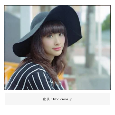
出典：blog.crooz.jp