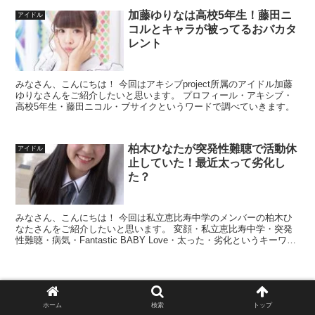
加藤ゆりなは高校5年生！藤田ニ
アイドル
コルとキャラが被ってるおバカタ
レント
みなさん、こんにちは！ 今回はアキシブproject所属のアイドル加藤
ゆりなさんをご紹介したいと思います。 プロフィール・アキシブ・
高校5年生・藤田ニコル・ブサイクというワードで調べていきます。
柏木ひなたが突発性難聴で活動休
アイドル
止していた！最近太って劣化し
た？
みなさん、こんにちは！ 今回は私立恵比寿中学のメンバーの柏木ひ
なたさんをご紹介したいと思います。 変顔・私立恵比寿中学・突発
性難聴・病気・Fantastic BABY Love・太った・劣化というキーワー
ドで調べていこうと思います。
スポンサーリンク
ホーム
検索
トップ