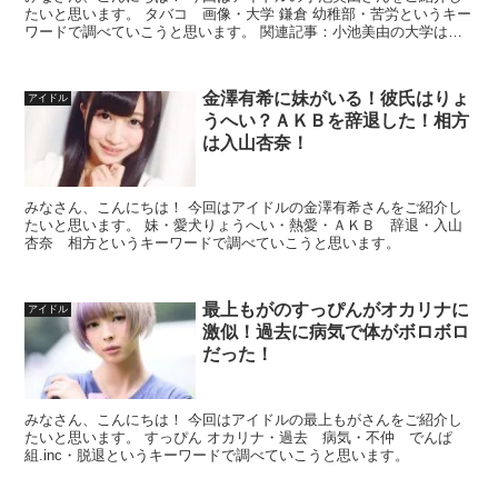
たいと思います。 タバコ 画像・大学 鎌倉 幼稚部・苦労というキー
ワードで調べていこうと思います。 関連記事：小池美由の大学はど
こ？慶應に通ってる！カップ数はＢカップ！
金澤有希に妹がいる！彼氏はりょ
アイドル
うへい？ＡＫＢを辞退した！相方
は入山杏奈！
みなさん、こんにちは！ 今回はアイドルの金澤有希さんをご紹介し
たいと思います。 妹・愛犬りょうへい・熱愛・ＡＫＢ 辞退・入山
杏奈 相方というキーワードで調べていこうと思います。
最上もがのすっぴんがオカリナに
アイドル
激似！過去に病気で体がボロボロ
だった！
みなさん、こんにちは！ 今回はアイドルの最上もがさんをご紹介し
たいと思います。 すっぴん オカリナ・過去 病気・不仲 でんぱ
組.inc・脱退というキーワードで調べていこうと思います。