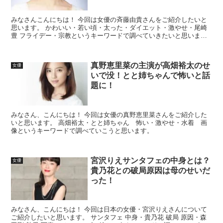
みなさんこんにちは！ 今回は女優の斉藤由貴さんをご紹介したいと
思います。 かわいい・若い頃・太った・ダイエット・激やせ・尾崎
豊 フライデー・宗教というキーワードで調べていきたいと思いま
す。
真野恵里菜の主演が高畑裕太のせ
女優
いで没！とと姉ちゃんで怖いと話
題に！
みなさん、こんにちは！ 今回は女優の真野恵里菜さんをご紹介した
いと思います。 高畑裕太・とと姉ちゃん 怖い・激やせ・水着 画
像というキーワードで調べていこうと思います。
宮沢りえサンタフェの中身とは？
女優
貴乃花との破局原因は母のせいだ
った！
みなさん、こんにちは！ 今回は日本の女優・宮沢りえさんについて
ご紹介したいと思います。 サンタフェ 中身・貴乃花 破局 原因・森