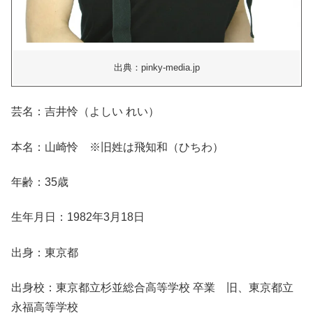
出典：pinky-media.jp
芸名：吉井怜（よしい れい）
本名：山崎怜 ※旧姓は飛知和（ひちわ）
年齢：35歳
生年月日：1982年3月18日
出身：東京都
出身校：東京都立杉並総合高等学校 卒業 旧、東京都立
永福高等学校