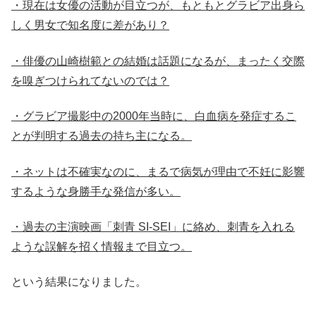
・現在は女優の活動が目立つが、もともとグラビア出身ら
しく男女で知名度に差があり？
・俳優の山崎樹範との結婚は話題になるが、まったく交際
を嗅ぎつけられてないのでは？
・グラビア撮影中の2000年当時に、白血病を発症するこ
とが判明する過去の持ち主になる。
・ネットは不確実なのに、まるで病気が理由で不妊に影響
するような身勝手な発信が多い。
・過去の主演映画「刺青 SI-SEI」に絡め、刺青を入れる
ような誤解を招く情報まで目立つ。
という結果になりました。