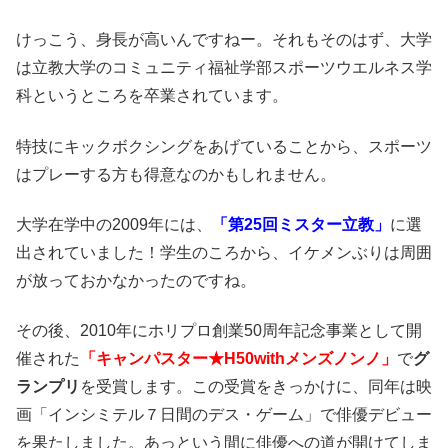
けっこう、身長が高いんですねー。
それもそのはず、大学
は立教大学のコミュニティ福祉学部スポーツウエルネス学
科というところを卒業されています。
特技にキックボクシングをあげていることから、スポーツ
はプレーする方も得意なのかもしれません。
大学在学中の2009年には、
「第25回ミスター立教」
に選
出されていました！
学生のころから、イケメンぶりは周囲
が放っておかなかったのですね。
その後、2010年にホリプロ創業50周年記念事業として開
催された
「キャンパスター★H50withメンズノンノ」
で
グ
ランプリ
を受賞します。
この受賞をきっかけに、同年は映
画「インシミテル７日間のデス・ゲーム」で俳優デビュー
を果たしました。
あっという間に俳優への道が開けてしま