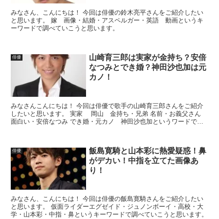
みなさん、こんにちは！ 今回は俳優の鈴木亮平さんをご紹介したい
と思います。 嫁 画像・結婚・アスペルガー・英語 動画というキ
ーワードで調べていこうと思います。
山崎育三郎は実家が金持ち？安倍
俳優
なつみとでき婚？神田沙也加は元
カノ！
みなさんこんにちは！ 今回は俳優で歌手の山崎育三郎さんをご紹介
したいと思います。 実家 岡山 金持ち・兄弟 名前・お義父さん
面白い・安倍なつみ でき婚・元カノ 神田沙也加というワードで調
べていこうと思います。 プロフィール 名前：山崎育...
飯島寛騎と山本彩に熱愛疑惑！鼻
俳優
がデカい！中指を立てた画像あ
り！
みなさん、こんにちは！ 今回は俳優の飯島寛騎さんをご紹介したい
と思います。 仮面ライダーエグゼイド・ジュノンボーイ・高校・大
学・山本彩・中指・鼻というキーワードで調べていこうと思います。