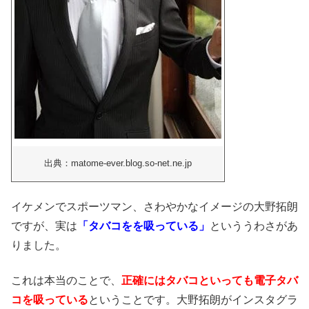
出典：matome-ever.blog.so-net.ne.jp
イケメンでスポーツマン、さわやかなイメージの大野拓朗
ですが、実は
「タバコをを吸っている」
といううわさがあ
りました。
これは本当のことで、
正確にはタバコといっても電子タバ
コを吸っている
ということです。
大野拓朗がインスタグラ