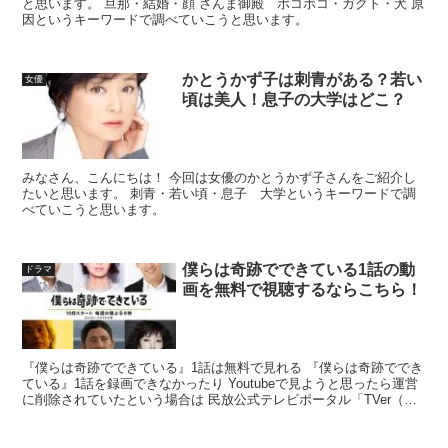
と思います。 旦那・結婚・顔 さんま御殿 ボコボコ・ガクト・犬 原
因というキーワードで調べていこうと思います。
かとうかず子は刺青がある？若い
女優
頃は美人！息子の大学はどこ？
みなさん、こんにちは！ 今回は女優のかとうかず子さんをご紹介し
たいと思います。 刺青・若い頃・息子 大学というキーワードで調
べていこうと思います。
僕らは奇跡でできている1話の動
ドラマ
画を無料で視聴するならこちら！
『僕らは奇跡でできている』1話は無料で見れる 『僕らは奇跡ででき
ている』1話を録画できなかったり Youtubeで見ようと思ったら運営
に削除されていたという場合は 民放公式テレビポータル「TVer（テ
ィーバー）」で視聴可能かどうかを確認しま...