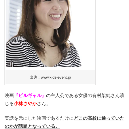
出典：www.kids-event.jp
映画
『ビルギャル』
の主人公である女優の有村架純さん演
じる
小林さやか
さん。
実話を元にした映画であるだけに
どこの高校に通っていた
のかが話題となっている。