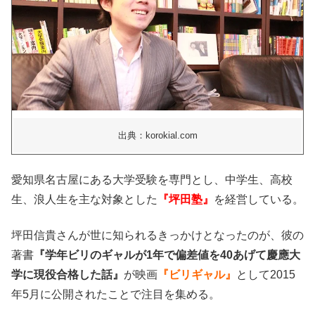
出典：korokial.com
愛知県名古屋にある大学受験を専門とし、中学生、高校
生、浪人生を主な対象とした
『坪田塾』
を経営している。
坪田信貴さんが世に知られるきっかけとなったのが、彼の
著書
『学年ビリのギャルが1年で偏差値を40あげて慶應大
学に現役合格した話』
が映画
『ビリギャル』
として2015
年5月に公開されたことで注目を集める。