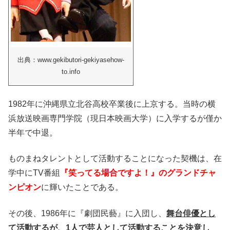
出典：www.gekibutori-gekiyasehow-
to.info
1982年に沖縄県立北谷高校卒業後に上京する。当時の横
浜放送映画専門学院（現日本映画大学）に入学するが僅か
半年で中退。
ものまねタレントとして活動することになった契機は、在
学中にTV番組
『笑ってる場合ですよ！』のグランドチャ
ンピオン
に輝いたことである。
その後、1986年に『劇団民藝』に入団し、
舞台俳優とし
て活動するが、1人で芸人として活動することを決意し