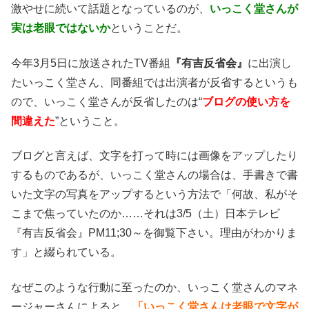
激やせに続いて話題となっているのが、
いっこく堂さんが
実は老眼ではないか
ということだ。
今年3月5日に放送されたTV番組
『有吉反省会』
に出演し
たいっこく堂さん、同番組では出演者が反省するというも
ので、いっこく堂さんが反省したのは“
ブログの使い方を
間違えた
”ということ。
ブログと言えば、文字を打って時には画像をアップしたり
するものであるが、いっこく堂さんの場合は、手書きで書
いた文字の写真をアップするという方法で「何故、私がそ
こまで焦っていたのか……それは3/5（土）日本テレビ
『有吉反省会』PM11;30
～を御覧下さい。理由がわかりま
す」と綴られている。
なぜこのような行動に至ったのか、いっこく堂さんのマネ
ージャーさんによると、
「いっこく堂さんは老眼で文字が