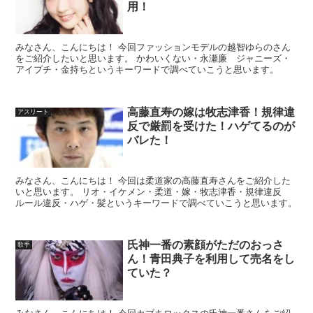
用！
みなさん、こんにちは！ 今回ファッションモデルの越智ゆらのさん
をご紹介したいと思います。 かわいくない・永瀬廉 ジャニーズ・
アイプチ・金持ちというキーワードで調べていこうと思います。
高藤直寿の嫁は牧志津香！規律違
アスリート
反で厳罰を受けた！ハゲてるのが
バレた！
みなさん、こんにちは！ 今回は柔道家の高藤直寿さんをご紹介した
いと思います。 リオ・イケメン・柔道・嫁・牧志津香・規律違反
ルール違反・ハゲ・髪というキーワードで調べていこうと思います。
氏神一番の素顔がただのおっさ
歌手
ん！青田典子を利用して売名をし
ていた？