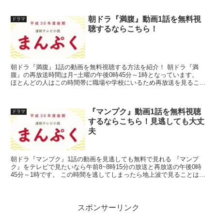
朝ドラ『満腹』動画1話を無料視
ドラマ
聴するならこちら！
朝ドラ『満腹』1話の動画を無料視聴する方法を紹介！ 朝ドラ『満
腹』の再放送時間は月~土曜の午後0時45分～1時となっています。
ほとんどの人はこの時間帯に職場や学校にいるため再放送を見ること
はできないと思います。 しかし無料で視聴する方法が...
『マンプク』動画1話を無料視聴
ドラマ
するならこちら！見逃しても大丈
夫
朝ドラ『マンプク』1話の動画を見逃しても無料で見れる 『マンプ
ク』をテレビで見たいなら午前8~8時15分の放送と再放送の午後0時
45分～1時です。 この時間を逃してしまったら地上波で見ることはで
きません。 また朝の時間帯は学校や職場へ行く準...
スポンサーリンク