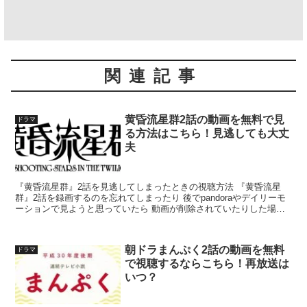
関連記事
黄昏流星群2話の動画を無料で見
ドラマ
る方法はこちら！見逃しても大丈
夫
『黄昏流星群』2話を見逃してしまったときの視聴方法 『黄昏流星
群』2話を録画するのを忘れてしまったり 後でpandoraやデイリーモ
ーションで見ようと思っていたら 動画が削除されていたりした場合
は 放送終了後の1週間以内であれば 民放公式テ...
朝ドラまんぷく2話の動画を無料
ドラマ
で視聴するならこちら！再放送は
いつ？