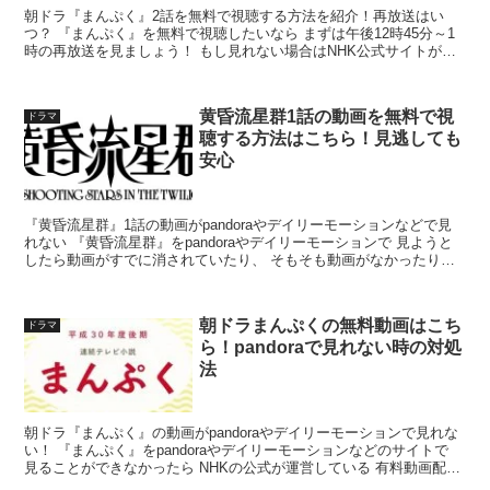
朝ドラ『まんぷく』2話を無料で視聴する方法を紹介！再放送はい
つ？ 『まんぷく』を無料で視聴したいなら まずは午後12時45分～1
時の再放送を見ましょう！ もし見れない場合はNHK公式サイトが運
営しているNHKオンデマンドの『NHK特選見放題...
黄昏流星群1話の動画を無料で視
ドラマ
聴する方法はこちら！見逃しても
安心
『黄昏流星群』1話の動画がpandoraやデイリーモーションなどで見
れない 『黄昏流星群』をpandoraやデイリーモーションで 見ようと
したら動画がすでに消されていたり、 そもそも動画がなかったりし
た場合は まず民放公式テレビポータル「T...
朝ドラまんぷくの無料動画はこち
ドラマ
ら！pandoraで見れない時の対処
法
朝ドラ『まんぷく』の動画がpandoraやデイリーモーションで見れな
い！ 『まんぷく』をpandoraやデイリーモーションなどのサイトで
見ることができなかったら NHKの公式が運営している 有料動画配信
サービス『NHKオンデマンド』で 月...